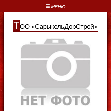
МЕНЮ
Т
ОО «СарыкольДорСтрой»