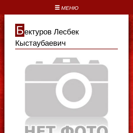
МЕНЮ
Б
ектуров Лесбек
Кыстаубаевич