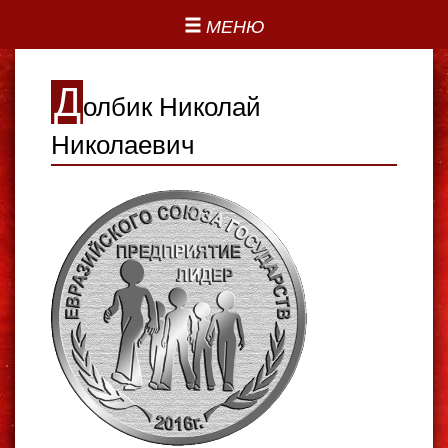
МЕНЮ
Д
олбик Николай
Николаевич