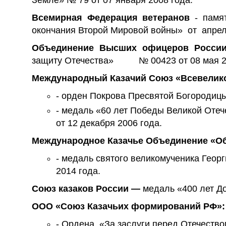
Всемирная Федерация ветеранов
- памя
окончания Второй Мировой войны» от апрел
Объединение Высших офицеров Росси
защиту Отечества» № 00423 от 08 мая 20
Международный Казачий Союз «Всевелико
- орден Покрова Пресвятой Богородицы 
- медаль «60 лет Победы Великой Отече
от 12 декабря 2006 года.
Международное Казачье Объединение «Об
- медаль святого великомученика Геор
2014 года.
Союз казаков России —
медаль «400 лет Д
ООО «Союз Казачьих формирований РФ»:
- Ордена «За заслуги перед Отечеством и