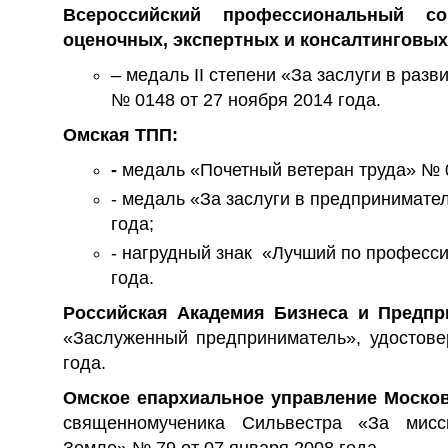
Всероссийский профессиональный со
оценочных, экспертных и консалтинговых
– медаль II степени «За заслуги в раз
№ 0148 от 27 ноября 2014 года.
Омская ТПП:
-
медаль «Почетный ветеран труда» № 0
- медаль «За заслуги в предпринимате
года;
- нагрудный знак «Лучший по професси
года.
Российская Академия Бизнеса и Предп
«Заслуженный предприниматель», удостов
года.
Омское епархиальное управление Моско
священномученика Сильвестра «За мисс
Земле» № 79 от 07 января 2008 года.