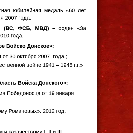
тная юбилейная медаль «60 лет
я 2007 года.
и (ВС, ФСБ, МВД) –
орден «За
10 года.
е Войско Донское»:
от 30 октября 2007 года.;
ственной войне 1941 – 1945 г.г.»
ласть Войска Донского»:
гия Победоносца от 19 января
ому Романовых». 2012 год.
 казачеством» I, II и III