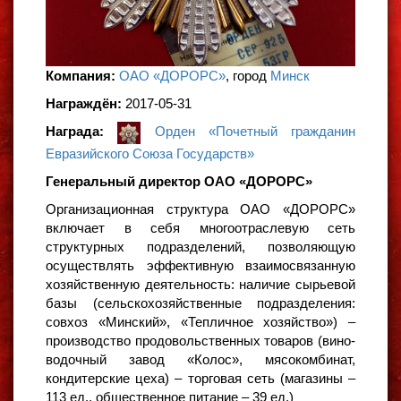
Компания:
ОАО «ДОРОРС»
, город
Минск
Награждён:
2017-05-31
Награда:
Орден «Почетный гражданин
Евразийского Союза Государств»
Генеральный директор ОАО «ДОРОРС»
Организационная структура ОАО «ДОРОРС»
включает в себя многоотраслевую сеть
структурных подразделений, позволяющую
осуществлять эффективную взаимосвязанную
хозяйственную деятельность: наличие сырьевой
базы (сельскохозяйственные подразделения:
совхоз «Минский», «Тепличное хозяйство») –
производство продовольственных товаров (вино-
водочный завод «Колос», мясокомбинат,
кондитерские цеха) – торговая сеть (магазины –
113 ед., общественное питание – 39 ед.)