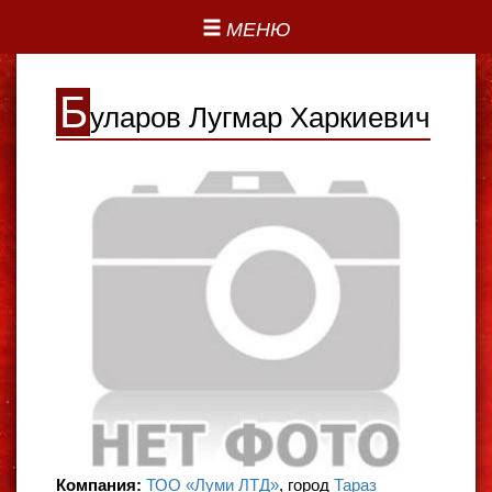
МЕНЮ
Б
уларов Лугмар Харкиевич
Компания:
ТОО «Луми ЛТД»
, город
Тараз