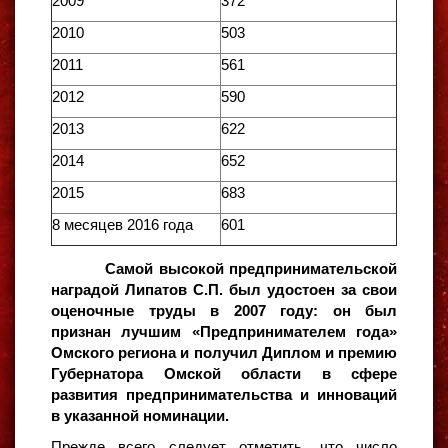
2009
372
2010
503
2011
561
2012
590
2013
622
2014
652
2015
683
8 месяцев 2016 года
601
Самой высокой предпринимательской
наградой Липатов С.П. был удостоен за свои
оценочные труды в 2007 году: он был
признан лучшим «Предпринимателем года»
Омского региона и получил Диплом и премию
Губернатора Омской области в сфере
развития предпринимательства и инноваций
в указанной номинации.
Прежде всего следует отметить, что число