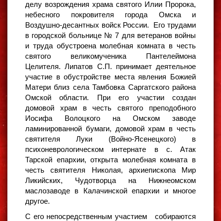
делу возрождения храма святого Илии Пророка,
небесного покровителя города Омска и
Воздушно-десантных войск России. Его трудами
в городской больнице № 7 для ветеранов войны
и труда обустроена молебная комната в честь
святого великомученика Пантелеймона
Целителя. Липатов С.П. принимает деятельное
участие в обустройстве места явления Божией
Матери близ села Тамбовка Саргатского района
Омской области. При его участии создан
домовой храм в честь святого преподобного
Иосифа Волоцкого на Омском заводе
ламинированной бумаги, домовой храм в честь
святителя Луки (Войно-Ясенецкого) в
психоневрологическом интернате в с. Атак
Тарской епархии, открыта молебная комната в
честь святителя Николая, архиепископа Мир
Ликийских, Чудотворца на Нижнеомском
маслозаводе в Калачинской епархии и многое
другое.
С его непосредственным участием собираются