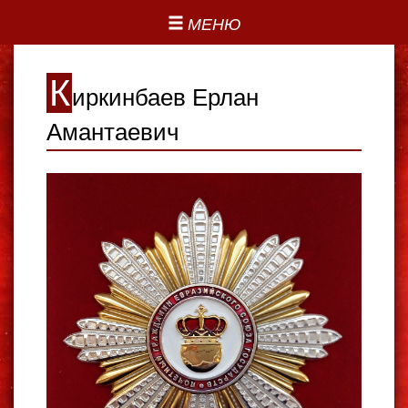
МЕНЮ
К
иркинбаев Ерлан
Амантаевич