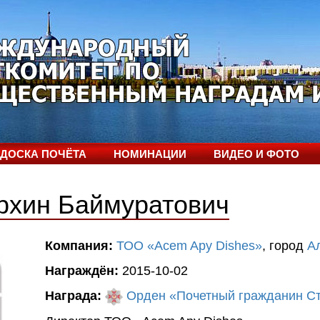
ДОСКА ПОЧЁТА
НОМИНАЦИИ
ВИДЕО И ФОТО
рхин Баймуратович
Компания:
ТОО «Acem Apy Dishes»
, город
А
Награждён:
2015-10-02
Награда:
Орден «Почетный гражданин С