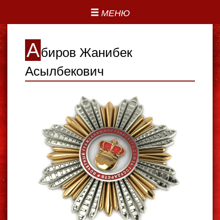
МЕНЮ
А
биров Жанибек
Асылбекович