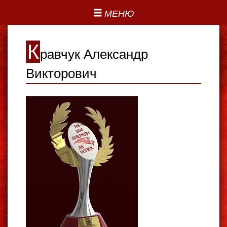
МЕНЮ
К
равчук Александр
Викторович