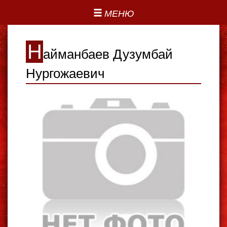
МЕНЮ
Н
айманбаев Дузумбай
Нургожаевич