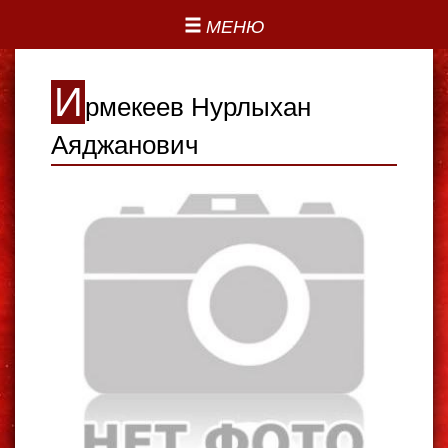
МЕНЮ
И
рмекеев Нурлыхан
Аяджанович