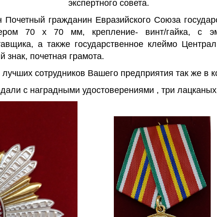
экспертного совета.
Почетный гражданин Евразийского Союза государст
ером 70 x 70 мм, крепление- винт/гайка, с э
тавщика, а также государственное клеймо Централ
 знак, почетная грамота.
лучших сотрудников Вашего предприятия так же в к
едали с наградными удостоверениями , три лацканых 