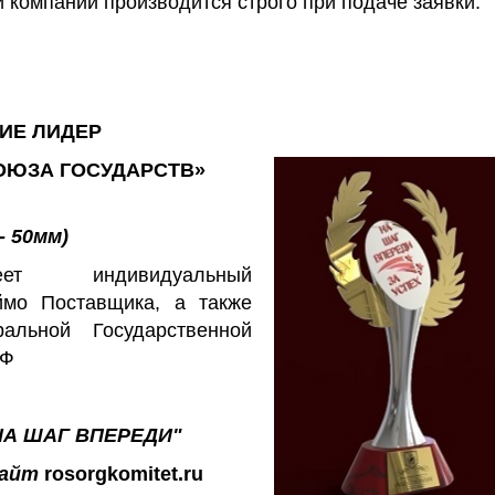
компании производится строго при подаче заявки.
ИЕ ЛИДЕР
ЗА ГОСУДАРСТВ»
- 50мм)
т индивидуальный
ймо Поставщика, а также
ральной Государственной
РФ
 НА ШАГ ВПЕРЕДИ"
сайт
rosorgkomitet
.ru