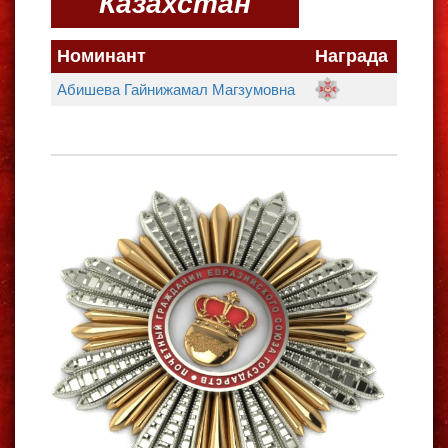
Казахстан
Номинант
Награда
Абишева Гайнижамал Магзумовна