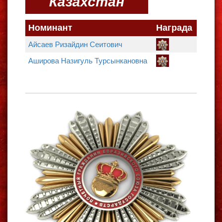
Казахстан
Номинант
Награда
Айсаев Ризайдин Сеитович
Аширова Назигуль Турсынкановна