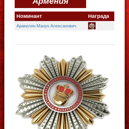
Армения
Номинант
Награда
Аракелян Манук Алексанович