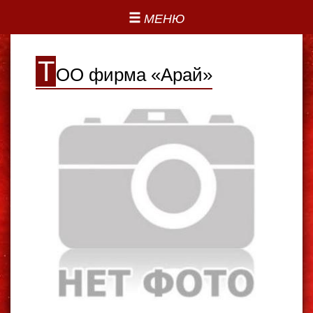
МЕНЮ
Т
ОО фирма «Арай»