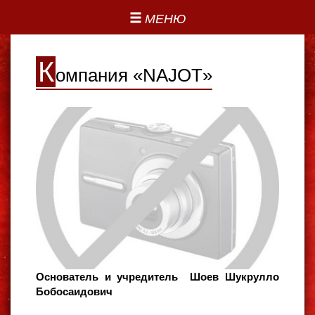
МЕНЮ
К
омпания «NAJOT»
Основатель и учредитель Шоев Шукрулло
Бобосаидович