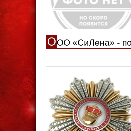
О
ОО «СиЛена» - п