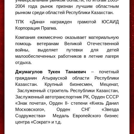
2004 года рынок признан лучшим областным
рынком среди областей Республики Казахстан.
ТПК «Дина» награжден грамотой ЮСАИД
Корпорация Прагма.
Компания ежемесячно оказывает материальную
помощь ветеранам Великой Отечественной
войны, выделяет путевки для детей
малообеспеченных работников в летние лагеря
отдыха.
Джумагулов Тукен Танаевич
– почетный
гражданин Атырауской области Республики
Казахстан. Крупный бизнесмен, Меценат,
Заслуженный строитель Республики Казахстан,
Заслуженный автотранспортник РК, Орден СССР
«Знак почета», Орден II- степени «Князь Данил
Московского», Орден СНГ «Звезда
Содружества» Медаль Европейского бизнес
центра «Сократ» и т.д.