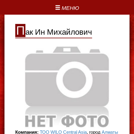
МЕНЮ
П
ак Ин Михайлович
Компания:
ТОО WILO Central Asia
, город
Алматы