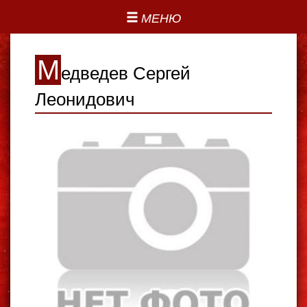
МЕНЮ
М
едведев Сергей
Леонидович