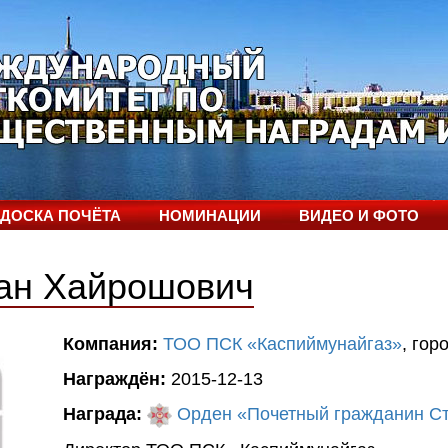
ДОСКА ПОЧЁТА
НОМИНАЦИИ
ВИДЕО И ФОТО
ан Хайрошович
Компания:
ТОО ПСК «Каспиймунайгаз»
, гор
Награждён:
2015-12-13
Награда:
Орден «Почетный гражданин С