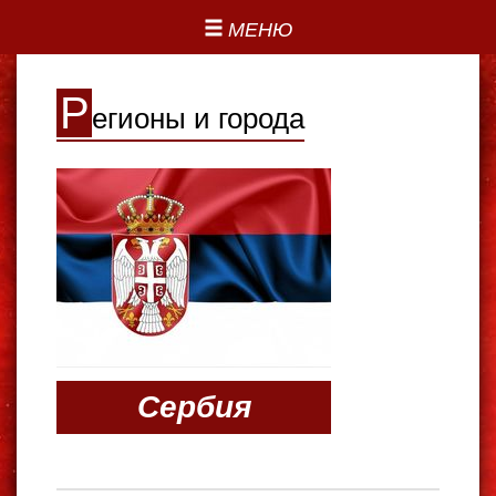
МЕНЮ
Р
егионы и города
Сербия