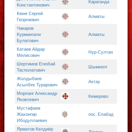
Караганда
Константинович
Кюне Сергей
Алматы
Георгиевич
Чакаров
Курмангали
Алматы
Булатович
Катаев Айдар
Нур-Султан
Мелисович
Шертимов Егизбай
Шымкент
Тасполатович
Жолдыбаев
Актау
Асылбек Турарович
Морланг Александр
Кемерово
Яковлевич
Мустафаев
Жахонгир
пос. Елабад
Ибодуллаевич
Ярматов Келдиёр
Джизак