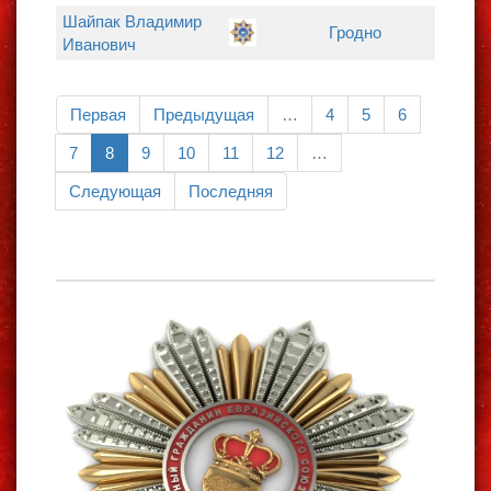
Шайпак Владимир
Гродно
Иванович
Первая
Предыдущая
…
4
5
6
7
8
9
10
11
12
…
Следующая
Последняя