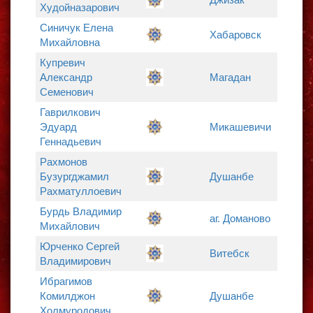
Худойназарович
Синичук Елена
Хабаровск
Михайловна
Купревич
Александр
Магадан
Семенович
Гаврилкович
Эдуард
Микашевичи
Геннадьевич
Рахмонов
Бузургджамил
Душанбе
Рахматуллоевич
Бурдь Владимир
аг. Доманово
Михайлович
Юрченко Сергей
Витебск
Владимирович
Ибрагимов
Комилджон
Душанбе
Холмуродович