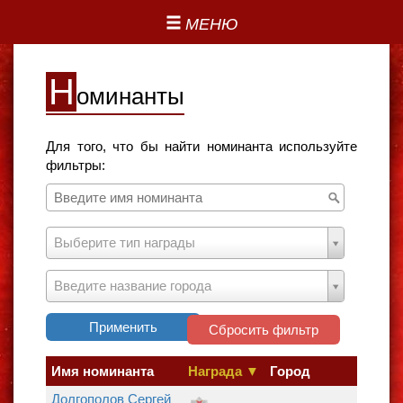
МЕНЮ
Н
оминанты
Для того, что бы найти номинанта используйте
фильтры:
Выберите тип награды
Введите название города
Применить
Сбросить фильтр
Имя номинанта
Награда ▼
Город
Долгополов Сергей