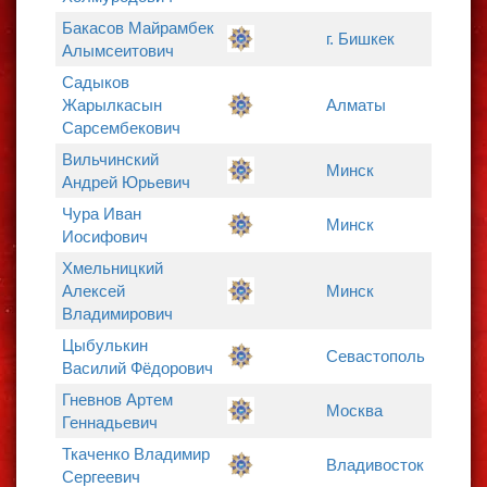
Бакасов Майрамбек
г. Бишкек
Алымсеитович
Садыков
Жарылкасын
Алматы
Сарсембекович
Вильчинский
Минск
Андрей Юрьевич
Чура Иван
Минск
Иосифович
Хмельницкий
Алексей
Минск
Владимирович
Цыбулькин
Севастополь
Василий Фёдорович
Гневнов Артем
Москва
Геннадьевич
Ткаченко Владимир
Владивосток
Сергеевич