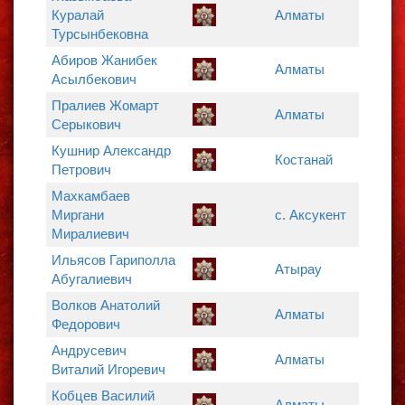
Куралай
Алматы
Турсынбековна
Абиров Жанибек
Алматы
Асылбекович
Пралиев Жомарт
Алматы
Серыкович
Кушнир Александр
Костанай
Петрович
Махкамбаев
Миргани
с. Аксукент
Миралиевич
Ильясов Гариполла
Атырау
Абугалиевич
Волков Анатолий
Алматы
Федорович
Андрусевич
Алматы
Виталий Игоревич
Кобцев Василий
Алматы