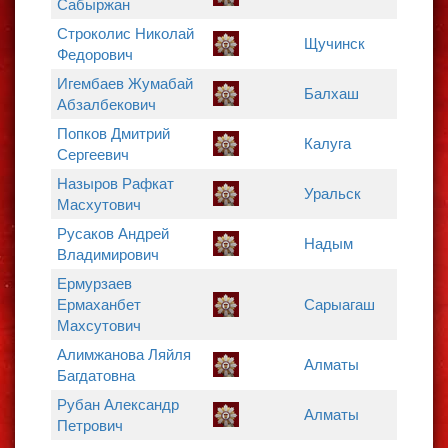
Сабыржан
Строколис Николай
Щучинск
Федорович
Игембаев Жумабай
Балхаш
Абзалбекович
Попков Дмитрий
Калуга
Сергеевич
Назыров Рафкат
Уральск
Масхутович
Русаков Андрей
Надым
Владимирович
Ермурзаев
Ермаханбет
Сарыагаш
Махсутович
Алимжанова Ляйля
Алматы
Багдатовна
Рубан Александр
Алматы
Петрович