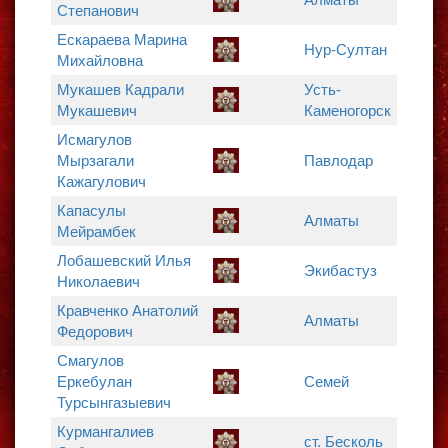
Степанович
Ескараева Марина
Нур-Султан
Михайловна
Мукашев Кадрали
Усть-
Мукашевич
Каменогорск
Исмагулов
Мырзагали
Павлодар
Кажагулович
Капасулы
Алматы
Мейрамбек
Лобашевский Илья
Экибастуз
Николаевич
Кравченко Анатолий
Алматы
Федорович
Смагулов
Еркебулан
Семей
Турсынгазыевич
Курмангалиев
ст. Бесколь