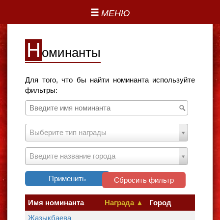
МЕНЮ
Н
оминанты
Для того, что бы найти номинанта используйте
фильтры:
Выберите тип награды
Введите название города
Применить
Сбросить фильтр
Имя номинанта
Награда ▲
Город
Жазыкбаева